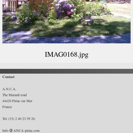
Liens
English
▼
IMAG0168.jpg
Contact
A.N.C.A.
The Marault road
44420 Piriac sur Mer
France
Tel: (33) 2 40 23 59 20.
Info
ANCA-piriac.com