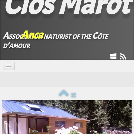
Clos Marot
Anca
Association naturist of the Côte
d'amour
Home
Le Camping
▼
Espace Aquatique
L'Association
▼
Contact