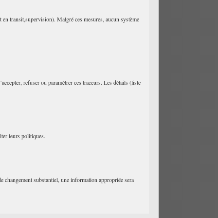
t en transit,supervision). Malgré ces mesures, aucun système
cepter, refuser ou paramétrer ces traceurs. Les détails (liste
ter leurs politiques.
 de changement substantiel, une information appropriée sera