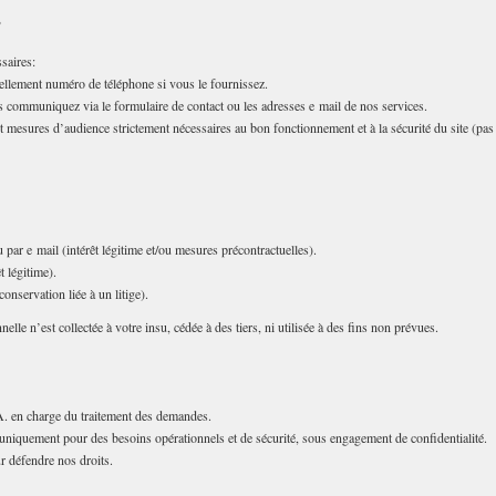
s
saires:
uellement numéro de téléphone si vous le fournissez.
communiquez via le formulaire de contact ou les adresses e mail de nos services.
 mesures d’audience strictement nécessaires au bon fonctionnement et à la sécurité du site (pas
ar e mail (intérêt légitime et/ou mesures précontractuelles).
t légitime).
onservation liée à un litige).
 n’est collectée à votre insu, cédée à des tiers, ni utilisée à des fins non prévues.
A. en charge du traitement des demandes.
 uniquement pour des besoins opérationnels et de sécurité, sous engagement de confidentialité.
r défendre nos droits.