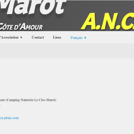
 Marot
A.N.C
 Côte d'Amour
'Association
Contact
Liens
Français
▼
▼
our (Camping Naturiste Le Clos Marot)
e
a-piriac.com