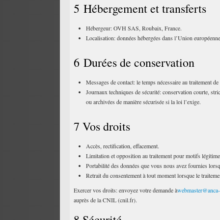
5 Hébergement et transferts
Hébergeur: OVH SAS, Roubaix, France.
Localisation: données hébergées dans l’Union européenn
6 Durées de conservation
Messages de contact: le temps nécessaire au traitement de
Journaux techniques de sécurité: conservation courte, stri
ou archivées de manière sécurisée si la loi l’exige.
7 Vos droits
Accès, rectification, effacement.
Limitation et opposition au traitement pour motifs légitime
Portabilité des données que vous nous avez fournies lorsq
Retrait du consentement à tout moment lorsque le traitement 
Exercer vos droits: envoyez votre demande à
webmaster@anca-
auprès de la CNIL (cnil.fr).
8 Sécurité