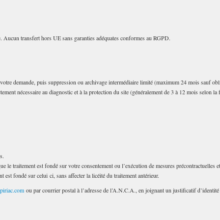
e. Aucun transfert hors UE sans garanties adéquates conformes au RGPD.
 votre demande, puis suppression ou archivage intermédiaire limité (maximum 24 mois sauf obli
ctement nécessaire au diagnostic et à la protection du site (généralement de 3 à 12 mois selon l
s.
ue le traitement est fondé sur votre consentement ou l’exécution de mesures précontractuelles e
est fondé sur celui ci, sans affecter la licéité du traitement antérieur.
piriac.com
ou par courrier postal à l’adresse de l’A.N.C.A., en joignant un justificatif d’ident